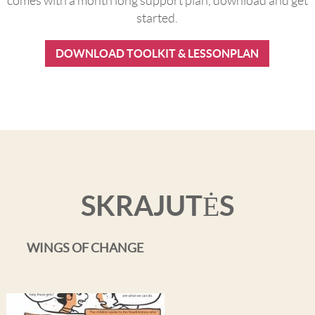
comes with a month long support plan, download and get
started.
DOWNLOAD TOOLKIT & LESSONPLAN
SKRAJUTĖS
WINGS OF CHANGE